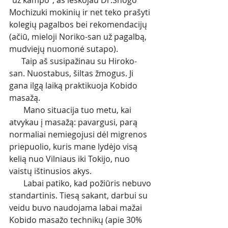
"už kampo", aš ieškojau Dr.Shogo 
Mochizuki mokinių ir net teko prašyti 
kolegių pagalbos bei rekomendacijų 
(ačiū, mieloji Noriko-san už pagalbą, 
mudviejų nuomonė sutapo). 
      Taip aš susipažinau su Hiroko-
san. Nuostabus, šiltas žmogus. Ji 
gana ilgą laiką praktikuoja Kobido 
masažą.
       Mano situacija tuo metu, kai 
atvykau į masažą: pavargusi, parą 
normaliai nemiegojusi dėl migrenos 
priepuolio, kuris mane lydėjo visą 
kelią nuo Vilniaus iki Tokijo, nuo 
vaistų ištinusios akys.
       Labai patiko, kad požiūris nebuvo 
standartinis. Tiesą sakant, darbui su 
veidu buvo naudojama labai mažai 
Kobido masažo technikų (apie 30% 