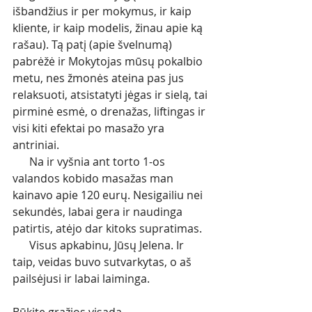
išbandžius ir per mokymus, ir kaip 
kliente, ir kaip modelis, žinau apie ką 
rašau). Tą patį (apie švelnumą) 
pabrėžė ir Mokytojas mūsų pokalbio 
metu, nes žmonės ateina pas jus 
relaksuoti, atsistatyti jėgas ir sielą, tai 
pirminė esmė, o drenažas, liftingas ir 
visi kiti efektai po masažo yra 
antriniai. 
      Na ir vyšnia ant torto 1-os 
valandos kobido masažas man 
kainavo apie 120 eurų. Nesigailiu nei 
sekundės, labai gera ir naudinga 
patirtis, atėjo dar kitoks supratimas. 
      Visus apkabinu, Jūsų Jelena. Ir 
taip, veidas buvo sutvarkytas, o aš 
pailsėjusi ir labai laiminga. 