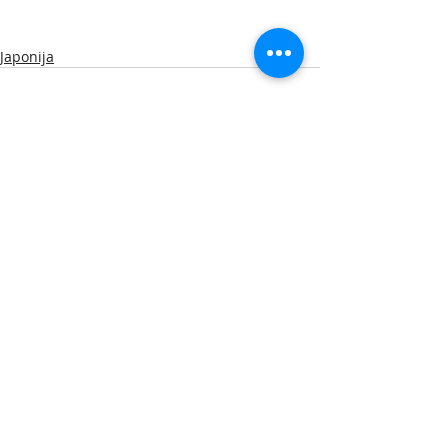
Japonija
Naujausi įrašai
Rodyti viską