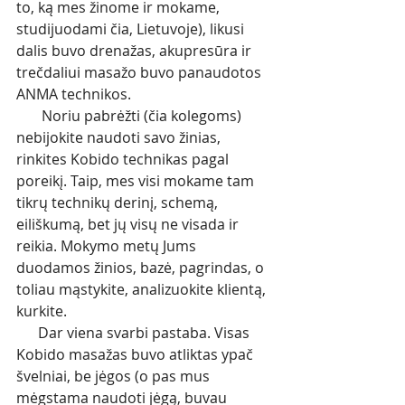
to, ką mes žinome ir mokame, 
studijuodami čia, Lietuvoje), likusi 
dalis buvo drenažas, akupresūra ir 
trečdaliui masažo buvo panaudotos 
ANMA technikos. 
       Noriu pabrėžti (čia kolegoms) 
nebijokite naudoti savo žinias, 
rinkites Kobido technikas pagal 
poreikį. Taip, mes visi mokame tam 
tikrų technikų derinį, schemą, 
eiliškumą, bet jų visų ne visada ir 
reikia. Mokymo metų Jums 
duodamos žinios, bazė, pagrindas, o 
toliau mąstykite, analizuokite klientą, 
kurkite. 
      Dar viena svarbi pastaba. Visas 
Kobido masažas buvo atliktas ypač 
švelniai, be jėgos (o pas mus 
mėgstama naudoti jėgą, buvau 