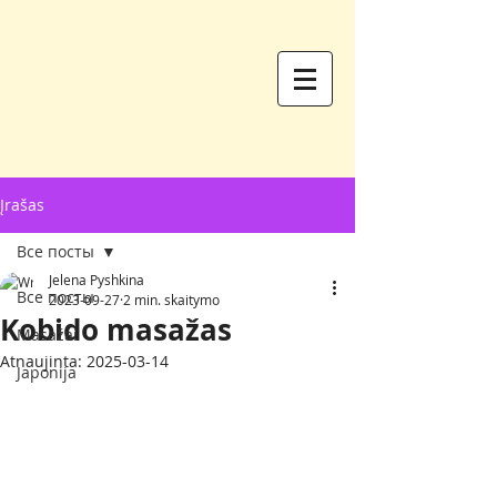
Įrašas
Все посты
Jelena Pyshkina
Все посты
2023-09-27
2 min. skaitymo
Kobido masažas
Masažai
Atnaujinta:
2025-03-14
Japonija