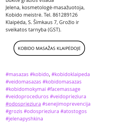
Būkite gražios visada
Jelena, kosmetologė-masažuotoja, 
Kobido meistrė. Tel. 861289126
Klaipėda, S. Šimkaus 7, Grožio ir 
sveikatos tarnyba (GST).
KOBIDO MASAŽAS KLAIPĖDOJE
#masazas
#kobido
, 
#kobidoklaipeda
#veidomasazas
#kobidomasazas
#kobidomokymai
#facemassage
#veidoproceduros
#veidoprieziura
#odosprieziura
#senejimoprevencija
#grozis
#odosprieziura
#atostogos
#jelenapyshkina