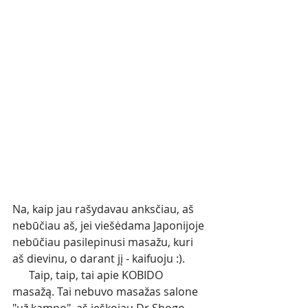
Na, kaip jau rašydavau anksčiau, aš 
nebūčiau aš, jei viešėdama Japonijoje 
nebūčiau pasilepinusi masažu, kuri 
aš dievinu, o darant jį - kaifuoju :).
      Taip, taip, tai apie KOBIDO 
masažą. Tai nebuvo masažas salone 