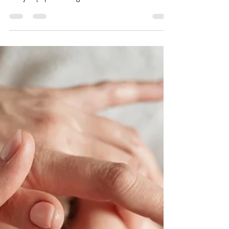
Jelena Pyshkina
2023-06-29
1 min. skaitymo
Hemolimfodrenažinis kojų
masažas
Hemolimfodrenažinis kojų masažas tai
procedūra, kuria gerina kraujo ir limfos
tekėjimą apatinėse galūnėse. Šis masažas turi
kelias...