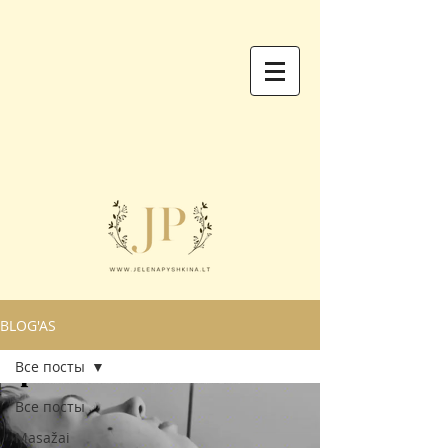
BLOG'AS
Все посты
Все посты
Masažai