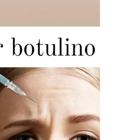
Jelena Pyshkina
2023-05-02
1 min. skaitymo
VEIDO MASAŽAS
Sertifikuota grožio paslaugų meistrė