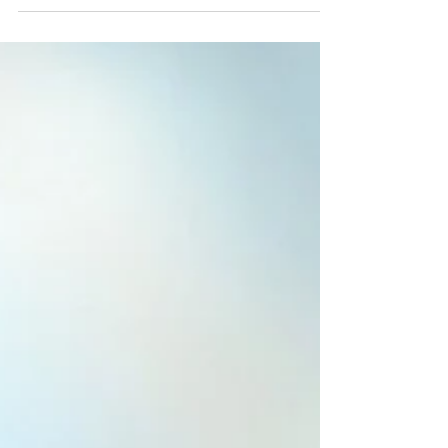
2023-09-27
2 min. skaitymo
Kobido masažas
Na, kaip jau rašydavau anksčiau, aš nebūčiau
aš, jei viešėdama Japonijoje nebūčiau
pasilepinusi masažu, kuri aš dievinu, o darant jį
-...