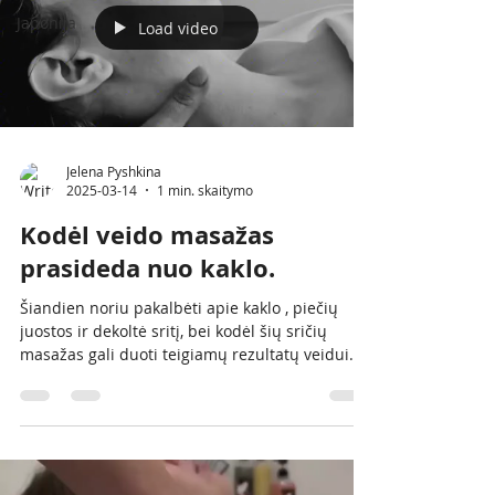
Japonija
Load video
Jelena Pyshkina
2025-03-14
1 min. skaitymo
Kodėl veido masažas
prasideda nuo kaklo.
Šiandien noriu pakalbėti apie kaklo , piečių
juostos ir dekoltė sritį, bei kodėl šių sričių
masažas gali duoti teigiamų rezultatų veidui....